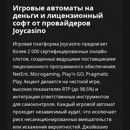
Игровые автоматы на
деньги и лицензионный
софт от провайдеров
Joycasino
Игровая платформа Joycasino предлагает
более 2 000 сертифицированных онлайн-
слотов, созданных ведущими поставщиками
лицензионного программного обеспечения:
NetEnt, Microgaming, Play'n GO, Pragmatic
Play. Акцент делается на честной игре,
высоких показателях RTP (до 98.5%) и
интеграции ответственных инструментов
для самоконтроля. Каждый игровой автомат
проходит независимый аудит, что исключает
риск несанкционированных вмешательств
или искажения вероятностей. Джойказио