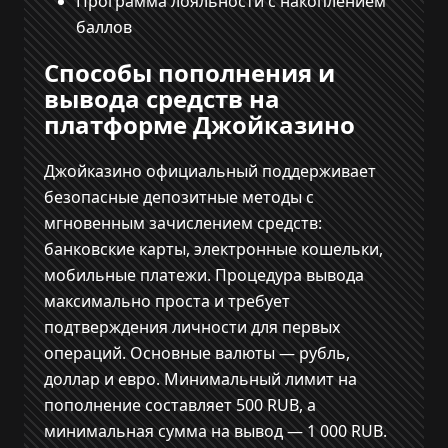
Программа лояльности с накоплением
баллов
Способы пополнения и
вывода средств на
платформе Джойказино
Джойказино официальный поддерживает
безопасные депозитные методы с
мгновенным зачислением средств:
банковские карты, электронные кошельки,
мобильные платежи. Процедура вывода
максимально проста и требует
подтверждения личности для первых
операций. Основные валюты — рубль,
доллар и евро. Минимальный лимит на
пополнение составляет 500 RUB, а
минимальная сумма на вывод — 1 000 RUB.