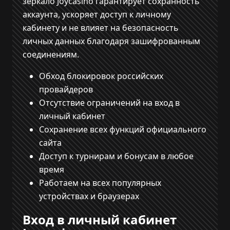
зеркало Joycasino гарантирует сохранность
аккаунта, ускоряет доступ к личному
кабинету и не влияет на безопасность
личных данных благодаря зашифрованным
соединениям.
Обход блокировок российских
провайдеров
Отсутствие ограничений на вход в
личный кабинет
Сохранение всех функций официального
сайта
Доступ к турнирам и бонусам в любое
время
Работаем на всех популярных
устройствах и браузерах
Вход в личный кабинет