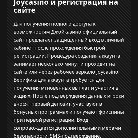
Joycasino и регистрация на
сайте
Для получения полного доступа к
возможностям Джойказино официальный
сайт предлагает защищённый вход в личный
кабинет после прохождения быстрой
регистрации. Процедура создания аккаунта
занимает несколько минут и проходит на
сайте или через рабочее зеркало Joycasino.
Верификация аккаунта требуется для
получения мгновенных выплат и участия в
акциях. После подтверждения данных игроки
вносят первый депозит, участвуют в
бонусных программах и получают фриспины
при первой регистрации. Вход
сопровождается дополнительными мерами
безопасности: SMS-подтверждение,