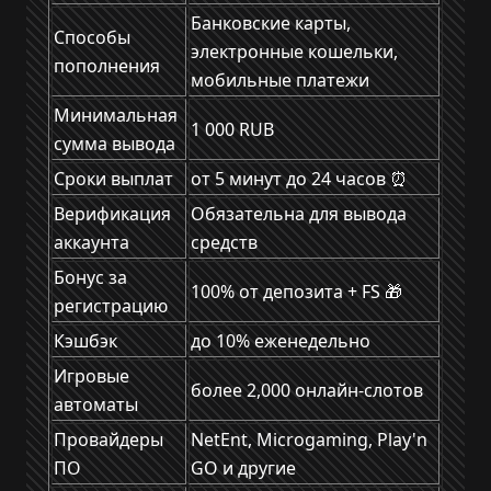
Банковские карты,
Способы
электронные кошельки,
пополнения
мобильные платежи
Минимальная
1 000 RUB
сумма вывода
Сроки выплат
от 5 минут до 24 часов ⏰
Верификация
Обязательна для вывода
аккаунта
средств
Бонус за
100% от депозита + FS 🎁
регистрацию
Кэшбэк
до 10% еженедельно
Игровые
более 2,000 онлайн-слотов
автоматы
Провайдеры
NetEnt, Microgaming, Play'n
ПО
GO и другие