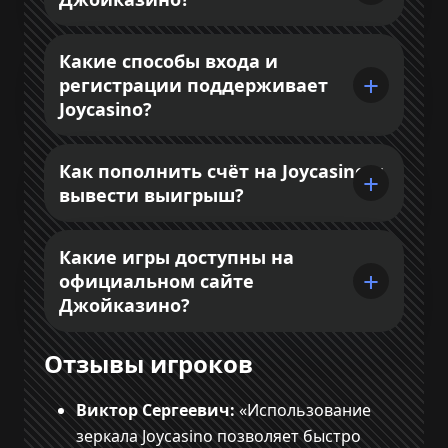
Какие способы входа и
регистрации поддерживает
Joycasino?
Как пополнить счёт на Joycasino и
вывести выигрыш?
Какие игры доступны на
официальном сайте
Джойказино?
Отзывы игроков
Виктор Сергеевич:
«Использование
зеркала Joycasino позволяет быстро