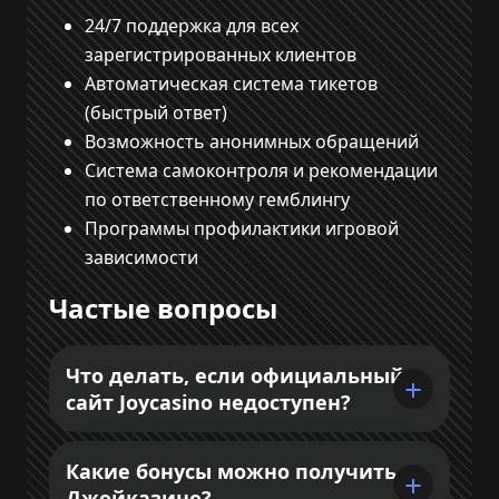
24/7 поддержка для всех
зарегистрированных клиентов
Автоматическая система тикетов
(быстрый ответ)
Возможность анонимных обращений
Система самоконтроля и рекомендации
по ответственному гемблингу
Программы профилактики игровой
зависимости
Частые вопросы
Что делать, если официальный
сайт Joycasino недоступен?
Какие бонусы можно получить на
Джойказино?