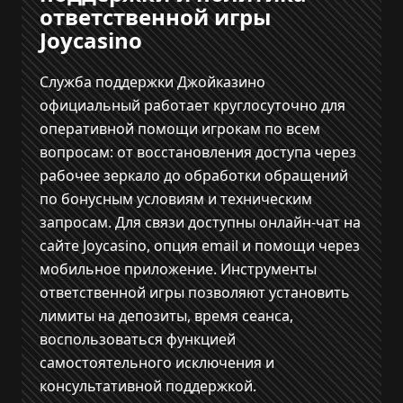
ответственной игры
Joycasino
Служба поддержки Джойказино
официальный работает круглосуточно для
оперативной помощи игрокам по всем
вопросам: от восстановления доступа через
рабочее зеркало до обработки обращений
по бонусным условиям и техническим
запросам. Для связи доступны онлайн-чат на
сайте Joycasino, опция email и помощи через
мобильное приложение. Инструменты
ответственной игры позволяют установить
лимиты на депозиты, время сеанса,
воспользоваться функцией
самостоятельного исключения и
консультативной поддержкой.